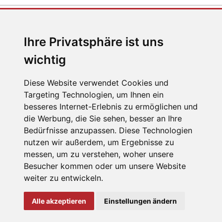
E-MAIL
Ihre Privatsphäre ist uns
jc@jaegerndorfer.at
wichtig
Diese Website verwendet Cookies und
Targeting Technologien, um Ihnen ein
TELEFON
besseres Internet-Erlebnis zu ermöglichen und
die Werbung, die Sie sehen, besser an Ihre
+43 (0) 2672 87078
Bedürfnisse anzupassen. Diese Technologien
nutzen wir außerdem, um Ergebnisse zu
messen, um zu verstehen, woher unsere
Besucher kommen oder um unsere Website
Impressum
|
Datenschutz
weiter zu entwickeln.
Cookie Einstellungen
Alle akzeptieren
Einstellungen ändern