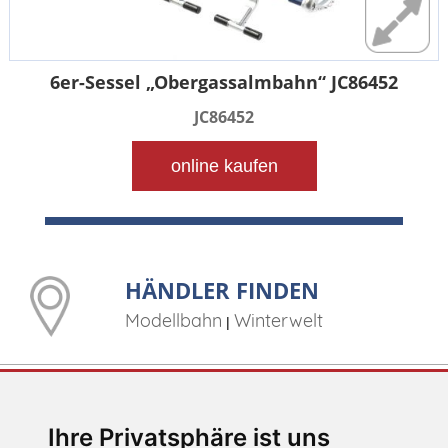
6er-Sessel „Obergassalmbahn“ JC86452
JC86452
online kaufen
HÄNDLER FINDEN
Modellbahn
Winterwelt
|
E-MAIL
Ihre Privatsphäre ist uns