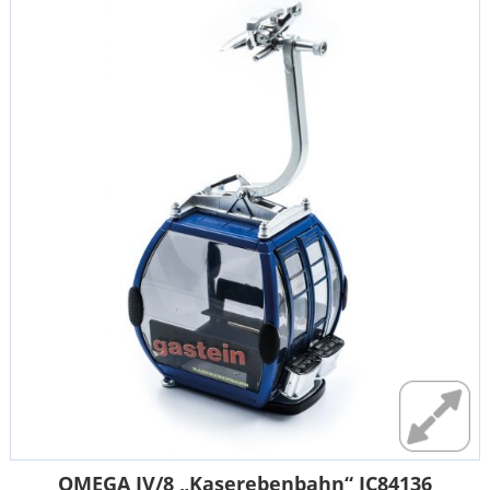
OMEGA IV/8 „Kaserebenbahn“ JC84136