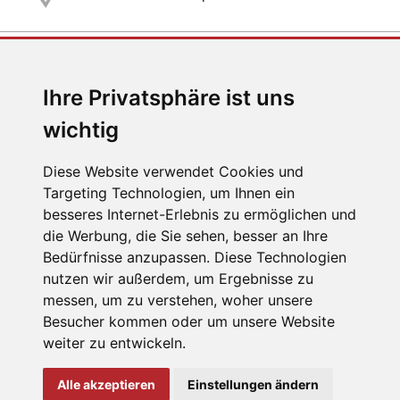
E-MAIL
Ihre Privatsphäre ist uns
jc@jaegerndorfer.at
wichtig
Diese Website verwendet Cookies und
Targeting Technologien, um Ihnen ein
TELEFON
besseres Internet-Erlebnis zu ermöglichen und
die Werbung, die Sie sehen, besser an Ihre
+43 (0) 2672 87078
Bedürfnisse anzupassen. Diese Technologien
nutzen wir außerdem, um Ergebnisse zu
messen, um zu verstehen, woher unsere
Besucher kommen oder um unsere Website
Impressum
|
Datenschutz
weiter zu entwickeln.
Cookie Einstellungen
Alle akzeptieren
Einstellungen ändern