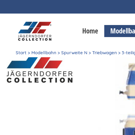
Home
Modellb
Start
>
Modellbahn
>
Spurweite N
>
Triebwagen
>
3-teil