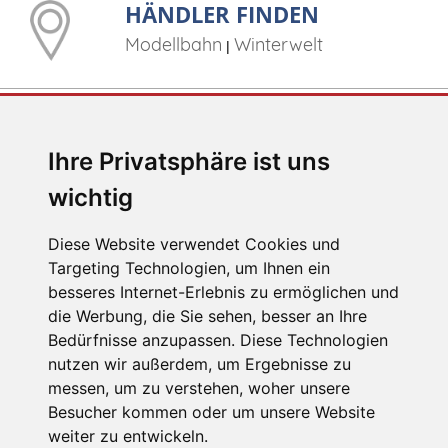
HÄNDLER FINDEN
Modellbahn
Winterwelt
|
E-MAIL
Ihre Privatsphäre ist uns
jc@jaegerndorfer.at
wichtig
Diese Website verwendet Cookies und
Targeting Technologien, um Ihnen ein
TELEFON
besseres Internet-Erlebnis zu ermöglichen und
die Werbung, die Sie sehen, besser an Ihre
+43 (0) 2672 87078
Bedürfnisse anzupassen. Diese Technologien
nutzen wir außerdem, um Ergebnisse zu
messen, um zu verstehen, woher unsere
Besucher kommen oder um unsere Website
Impressum
|
Datenschutz
weiter zu entwickeln.