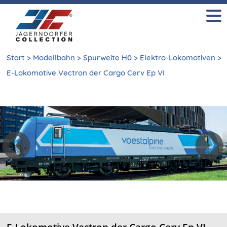
Start
>
Modellbahn
>
Spurweite H0
>
Elektro-Lokomotiven
>
E-Lokomotive Vectron der Cargo Cerv Ep VI