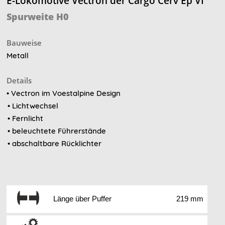
E-Lokomotive Vectron der Cargo Cerv Ep VI
Spurweite H0
Bauweise
Metall
Details
• Vectron im Voestalpine Design
• Lichtwechsel
• Fernlicht
• beleuchtete Führerstände
• abschaltbare Rücklichter
Länge über Puffer
219 mm