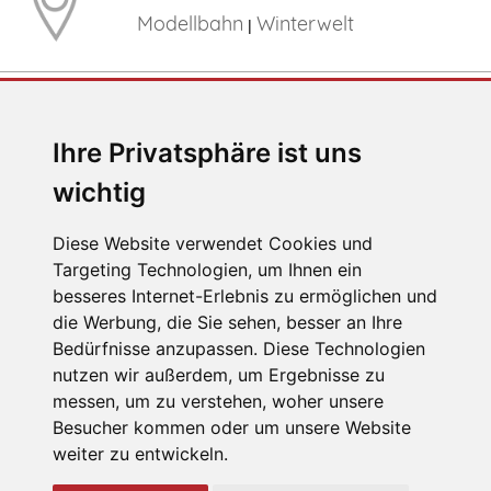
Modellbahn
Winterwelt
|
E-MAIL
Ihre Privatsphäre ist uns
jc@jaegerndorfer.at
wichtig
Diese Website verwendet Cookies und
Targeting Technologien, um Ihnen ein
TELEFON
besseres Internet-Erlebnis zu ermöglichen und
die Werbung, die Sie sehen, besser an Ihre
+43 (0) 2672 87078
Bedürfnisse anzupassen. Diese Technologien
nutzen wir außerdem, um Ergebnisse zu
messen, um zu verstehen, woher unsere
Besucher kommen oder um unsere Website
Impressum
|
Datenschutz
weiter zu entwickeln.